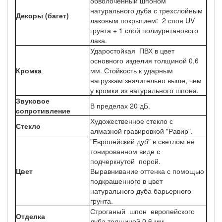
обволоченный шпоном
натурального дуба с трехслойным
Декоры (багет)
лаковым покрытием: 2 слоя UV
грунта + 1 слой полиуретанового
лака.
Ударостойкая ПВХ в цвет
основного изделия толщиной 0,6
Кромка
мм. Стойкость к ударным
нагрузкам значительно выше, чем
у кромки из натурального шпона.
Звуковое
В пределах 20 дБ.
сопротивление
Художественное стекло с
Стекло
алмазной гравировкой "Равир".
"Европейский дуб" в светлом не
тонированном виде с
подчеркнутой порой.
Цвет
Выравнивание оттенка с помощью
подкрашенного в цвет
натурального дуба барьерного
грунта.
Строганый шпон европейского
Отделка
дуба толщиной 0,6 мм.