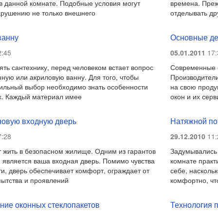
в данной комнате. Подобные условия могут
времена. Преж
арушению не только внешнего
отделывать др
ванну
Основные де
:45
05.01.2011
17:
ть сантехнику, перед человеком встает вопрос
Современные о
нную или акриловую ванну. Для того, чтобы
Производител
ильный выбор необходимо знать особенности
на свою продук
х. Каждый материал имее
окон и их сер
овую входную дверь
Натяжной по
:28
29.12.2010
11:
 жить в безопасном жилище. Одним из гарантов
Задумывались 
 является ваша входная дверь. Помимо чувства
комнате практ
, дверь обеспечивает комфорт, ограждает от
себе, насколь
ытства и проявлений
комфортно, чт
ние оконных стеклопакетов
Технология п