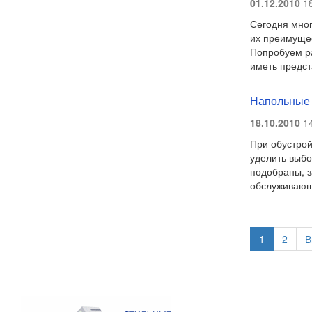
01.12.2010
18
Сегодня мног
их преимуще
Попробуем ра
иметь предст
Напольные 
18.10.2010
14
При обустрой
уделить выбо
подобраны, з
обслуживающ
1
2
В