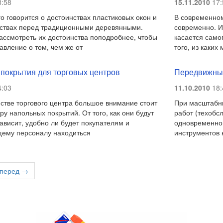
:58
15.11.2010
17:
о говорится о достоинствах пластиковых окон и
В современном
ствах перед традиционными деревянными.
современно. И 
ссмотреть их достоинства поподробнее, чтобы
касается само
авление о том, чем же от
того, из каких
покрытия для торговых центров
Передвижные
:03
11.10.2010
18:
стве торгового центра большое внимание стоит
При масштабны
ру напольных покрытий. От того, как они будут
работ (техобс
ависит, удобно ли будет покупателям и
одновременног
ему персоналу находиться
инструментов 
перед →