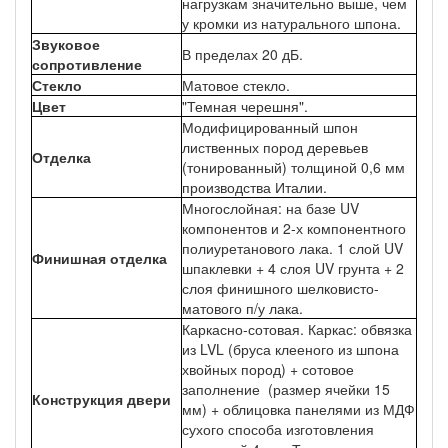
нагрузкам значительно выше, чем
у кромки из натурального шпона.
Звуковое
В пределах 20 дБ.
сопротивление
Стекло
Матовое стекло.
Цвет
"Темная черешня".
Модифицированный шпон
лиственных пород деревьев
Отделка
(тонированный) толщиной 0,6 мм
производства Италии.
Многослойная: на базе UV
компонентов и 2-х компонентного
полиуретанового лака. 1 слой UV
Финишная отделка
шпаклевки + 4 слоя UV грунта + 2
слоя финишного шелковисто-
матового п/у лака.
Каркасно-сотовая. Каркас: обвязка
из LVL (бруса клееного из шпона
хвойных пород) + сотовое
заполнение (размер ячейки 15
Конструкция двери
мм) + облицовка панелями из МДФ
сухого способа изготовления