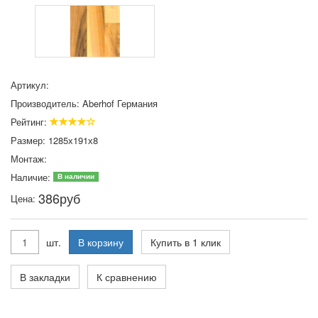
Артикул:
Производитель:
Aberhof Германия
Рейтинг:
Размер:
1285х191х8
Монтаж:
Наличие:
В наличии
386
руб
Цена:
шт.
В корзину
Купить в 1 клик
В закладки
К сравнению