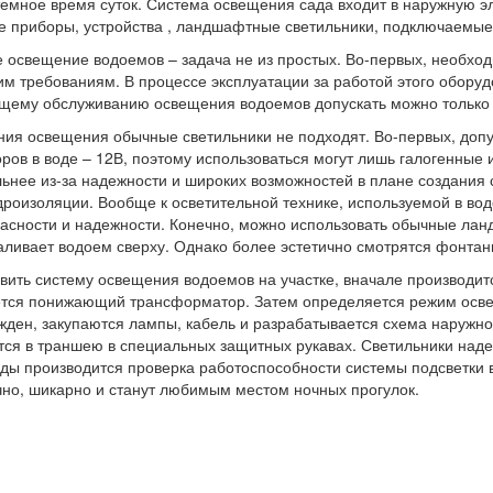
емное время суток. Система освещения сада входит в наружную э
е приборы, устройства , ландшафтные светильники, подключаемые 
 освещение водоемов – задача не из простых. Во-первых, необх
м требованиям. В процессе эксплуатации за работой этого оборуд
щему обслуживанию освещения водоемов допускать можно только 
ия освещения обычные светильники не подходят. Во-первых, доп
ров в воде – 12В, поэтому использоваться могут лишь галогенные
ьнее из-за надежности и широких возможностей в плане создания 
дроизоляции. Вообще к осветительной технике, используемой в в
асности и надежности. Конечно, можно использовать обычные лан
заливает водоем сверху. Однако более эстетично смотрятся фонта
вить систему освещения водоемов на участке, вначале производи
тся понижающий трансформатор. Затем определяется режим освещ
жден, закупаются лампы, кабель и разрабатывается схема наружно
ся в траншею в специальных защитных рукавах. Светильники над
оды производится проверка работоспособности системы подсветки 
чно, шикарно и станут любимым местом ночных прогулок.