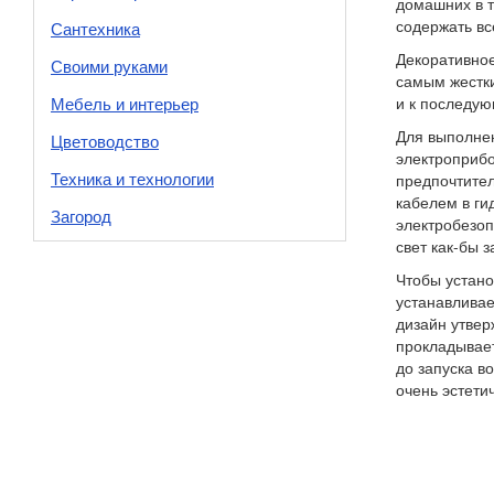
домашних в т
содержать вс
Сантехника
Декоративное
Своими руками
самым жестки
Мебель и интерьер
и к последую
Для выполнен
Цветоводство
электроприбо
Техника и технологии
предпочтител
кабелем в ги
Загород
электробезоп
свет как-бы 
Чтобы устано
устанавливае
дизайн утвер
прокладывает
до запуска в
очень эстети