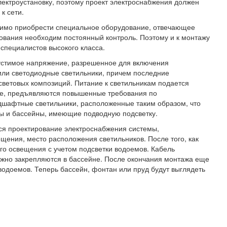
лектроустановку, поэтому проект электроснабжения должен
к сети.
одимо приобрести специальное оборудование, отвечающее
ования необходим постоянный контроль. Поэтому и к монтажу
специалистов высокого класса.
устимое напряжение, разрешенное для включения
 или светодиодные светильники, причем последние
световых композиций. Питание к светильникам подается
оде, предъявляются повышенные требования по
дшафтные светильники, расположенные таким образом, что
ны и бассейны, имеющие подводную подсветку.
тся проектирование электроснабжения системы,
ения, место расположения светильников. После того, как
го освещения с учетом подсветки водоемов. Кабель
ежно закрепляются в бассейне. После окончания монтажа еще
водоемов. Теперь бассейн, фонтан или пруд будут выглядеть