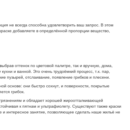
ция не всегда способна удовлетворить ваш запрос. В этом
й краске добавляете в определённой пропорции вещество,
ыбрав оттенок по цветовой палитре, так и вручную, дома,
ухни и ванной. Это очень трудоёмкий процесс, т.к. пар,
ие пузырей, отслаивание, появление грибков и плесени.
й основе: они быстро сохнут, и поверхности, покрытые
яется грибок.
загрязнениям и обладает хорошей жироотталкивающей
устойчивая к пятнам и ультрафиолету. Существуют также краски
е и интересное занятие, позволяющее сделать наше жильё не