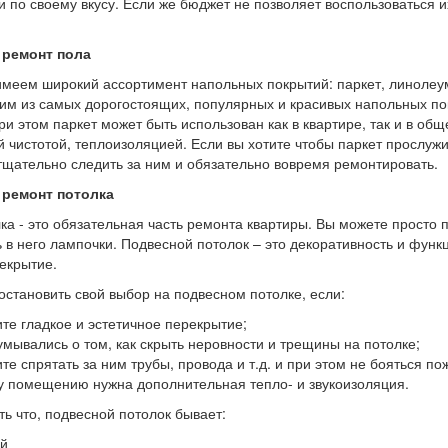
 и по своему вкусу. Если же бюджет не позволяет воспользоваться 
 ремонт пола
меем широкий ассортимент напольных покрытий: паркет, линолеум,
им из самых дорогостоящих, популярных и красивых напольных по
ри этом паркет может быть использован как в квартире, так и в об
й чистотой, теплоизоляцией. Если вы хотите чтобы паркет прослуж
щательно следить за ним и обязательно вовремя ремонтировать.
ремонт потолка
ка - это обязательная часть ремонта квартиры. Вы можете просто 
 в него лампочки. Подвесной потолок – это декоративность и функц
екрытие.
остановить свой выбор на подвесном потолке, если:
те гладкое и эстетичное перекрытие;
умывались о том, как скрыть неровности и трещины на потолке;
те спрятать за ним трубы, провода и т.д. и при этом не бояться по
 помещению нужна дополнительная тепло- и звукоизоляция.
ть что, подвесной потолок бывает:
й