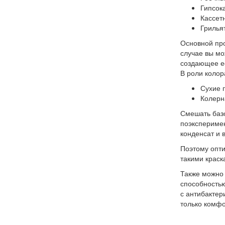
Гипсок
Кассет
Грилья
Основной про
случае вы мо
создающее её
В роли колор
Сухие 
Колерн
Смешать базо
поэксперимен
конденсат и 
Поэтому опти
такими краск
Также можно 
способностью
с антибактер
только комфо