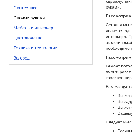
карману, так
руками.
Сантехника
Рассмотрим
Своими руками
Сегодня мы и
Мебель и интерьер
является одн
интерьера. П
Цветоводство
экологическо
Техника и технологии
необходимо т
Рассмотрим 
Загород
Ремонт потол
вмонтировать
красивое пер
Вам следует 
Вы хоти
Вы зад
Вы хоти
Вашему
Следует учес
Реечны