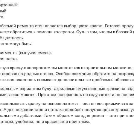
артонный
ный
то
блемой ремонта стен является выбор цвета краски. Готовая продук
жете обратиться к помощи колеровки. Суть в том, что вы к базово
 цветность.
анта могут быть:
пигменты (сыпучая смесь).
ая паста.
вую краску с колорантом вы можете как в строительном магазине, в
тировав на родных стенах. Особое внимание обратите на покраску к
высокая влажность вызывают дополнительные проблемы: образован
мальным вариантом будут акриловые эмульсионные краски на водно
ами, легко моются. При этом поверхность не вздувается и не появл
использовать краску на основе латекса – она не восприимчива к 
. А для покраски стен и потолка подойдёт полуглянцевая краска, 
иальными добавками. Таким образом сегодня ремонт - это приятно
ртным, удобным, но и красивым и приятным.