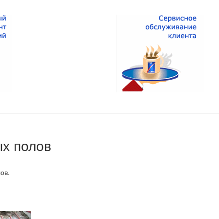
х полов
ов.