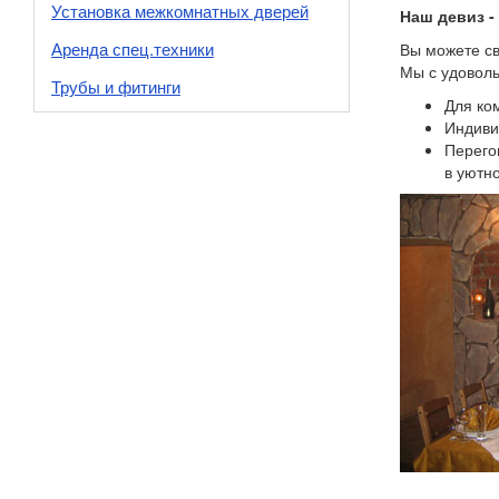
Установка межкомнатных дверей
Наш девиз -
Аренда спец.техники
Вы можете св
Мы с удоволь
Трубы и фитинги
Для ко
Индиви
Перего
в уютно